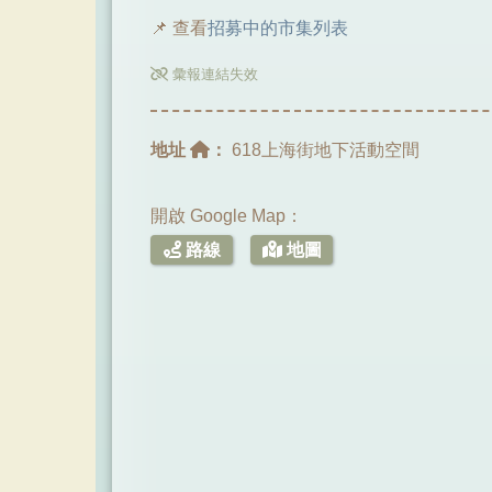
📌 查看
招募中的市集列表
彙報連結失效
地址
：
618上海街地下活動空間
開啟 Google Map：
路線
地圖