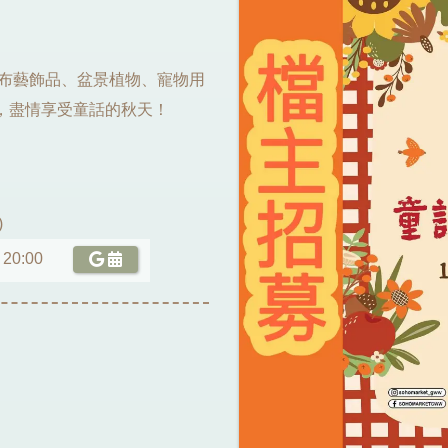
、布藝飾品、盆景植物、寵物用
，盡情享受童話的秋天！
)
 20:00