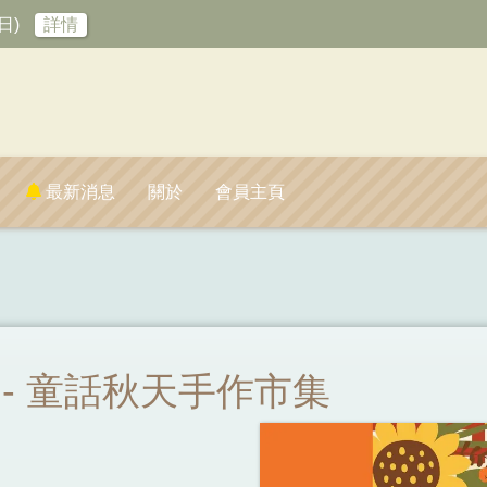
日)
詳情
最新消息
關於
會員主頁
T - 童話秋天手作市集