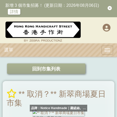
新增 3 個市集招募！ (更新日期：2026年08月06日)
詳情
選單
Toggl
回到市集列表
** 取消？** 新翠商場夏日
市集
品牌：Notice Handmade｜蘿緹絲。手
作