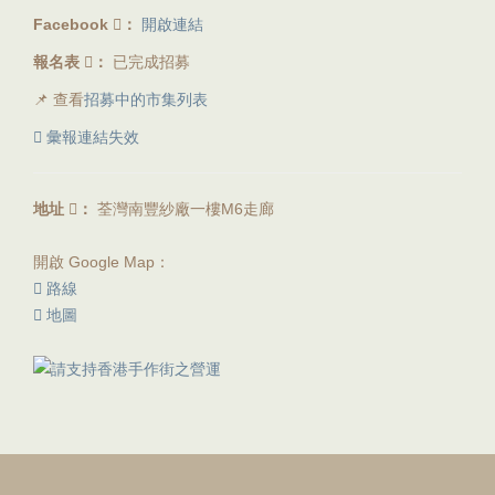
Facebook
：
開啟連結
報名表
：
已完成招募
📌 查看
招募中的市集列表
彙報連結失效
地址
：
荃灣南豐紗廠一樓M6走廊
開啟 Google Map：
路線
地圖