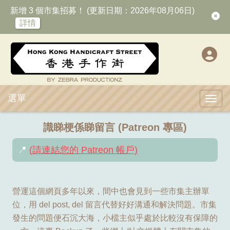
新增 3 個市集招募！ (更新日期：2026年08月06日)
詳情
選單
Toggl
識睇梗係睇留言 (Patreon 專區)
📍
(請連結您的 Patreon 帳戶)
營運這個網頁多年以來，間中也會見到一些市集主辦單
位，用 del post, del 留言代替好好溝通和解決問題。市集
發生的問題便石沉大海，小檔主似乎處於比較沒有保障的