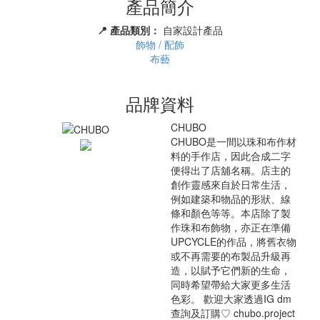
產品簡介
📍 產品類別：
自家設計產品
飾物 / 配飾
布藝
品牌資料
CHUBO
CHUBO是一間以珠和布作材
料的手作店，因此合成二字
便得出了店舖名稱。店主的
創作靈感來自於日常生活，
例如建築和物品的形狀、線
條和顏色等等。本店除了製
作珠和布飾物，亦正在準備
UPCYCLE的作品，將舊衣物
或不再需要的布製品升級再
造，以賦予它們新的生命，
同時希望帶給大家更多生活
色彩。 歡迎大家透過IG dm
查詢及訂購♡ chubo.project