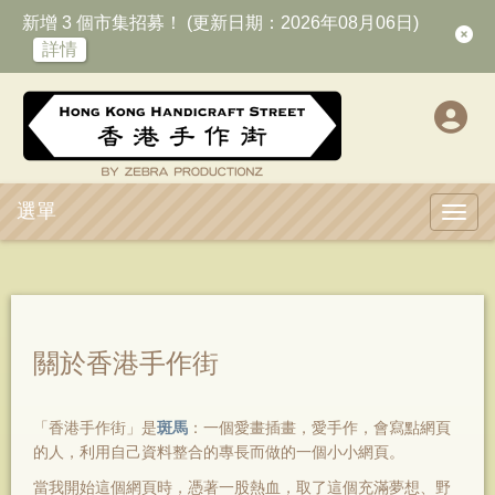
新增 3 個市集招募！ (更新日期：2026年08月06日)
詳情
選單
Toggl
關於香港手作街
「香港手作街」是
斑馬
：一個愛畫插畫，愛手作，會寫點網頁
的人，利用自己資料整合的專長而做的一個小小網頁。
當我開始這個網頁時，憑著一股熱血，取了這個充滿夢想、野