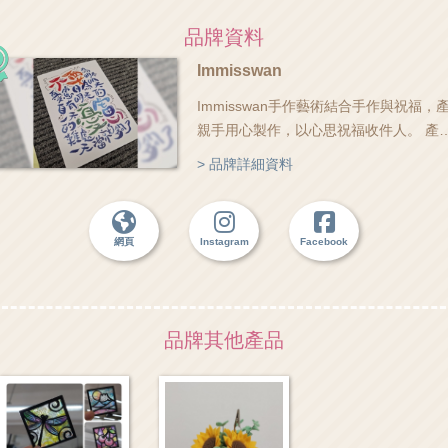
品牌資料
Immisswan
Immisswan手作藝術結合手作與祝福，
親手用心製作，以心思祝福收件人。 產
可 #度身訂造 #生日禮物 #畢業禮物 不
> 品牌詳細資料
產品有 #玫瑰花 #太陽花 不織布軟綿綿
瓣造型像真，是 #永生花 之一，可看看
們的網頁，看看客人的評價😊 #產品訂購
網頁
Instagram
Facebook
一般付款後7-14個工作天完成寄出，視
量或複雜程度。 也有自家製產品，手繪
環，磁石貼書籤，留言板等 除產品，也
#手作坊 ，可來親手做給自己，或送給摯
品牌其他產品
愛。