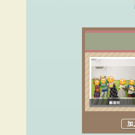
藝遊班
加