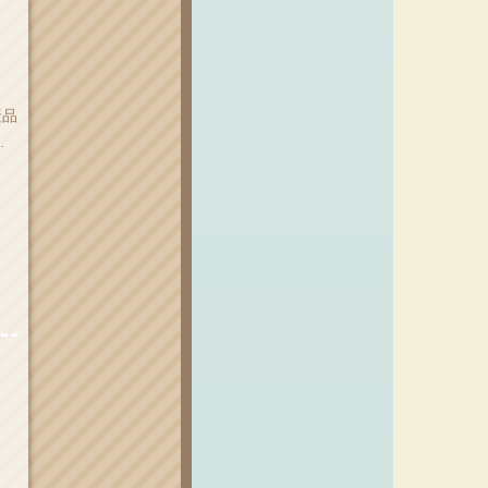
產品
品
織布
，花
我
乎數
耳
有