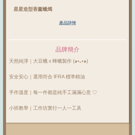
星星造型香薰蠟燭
產品詳情
品牌簡介
天然純淨｜大豆蠟 x 蜂蠟製作 (๑•᎑•๑)
安全安心｜選用符合 IFRA 標準精油
手作溫度｜每一件都是純手工滿滿心意 ♡
小班教學｜工作坊實行一人一工具